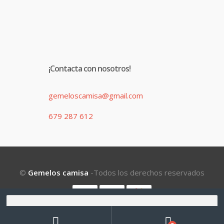
¡Contacta con nosotros!
gemeloscamisa@gmail.com
679 287 612
©
Gemelos camisa
-Todos los derechos reservados
Buscar
por:
Buscar