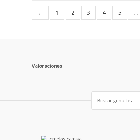
←
1
2
3
4
5
…
Valoraciones
Search
for: