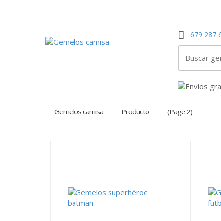
679 287 
Search
for:
Gemelos camisa
Producto
(Page 2)