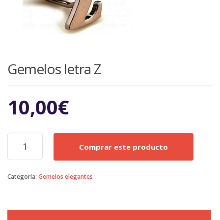
Gemelos letra Z
10,00
€
Gemelos
Comprar este producto
letra
Z
cantidad
Categoría:
Gemelos elegantes