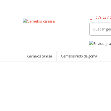
679 287 
Search
for:
Gemelos camisa
Gemelos nudo de goma