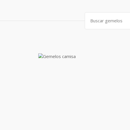
Search
for: