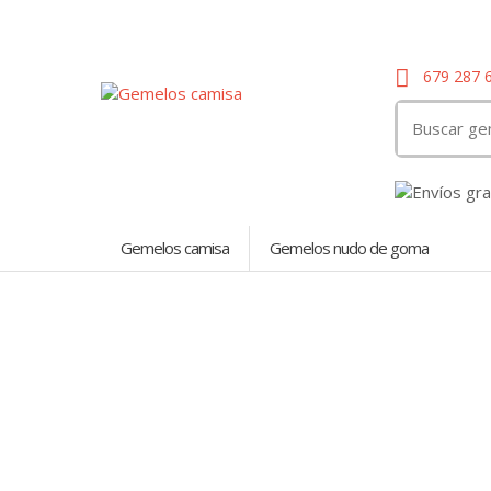
679 287 
Search
for:
Gemelos camisa
Gemelos nudo de goma