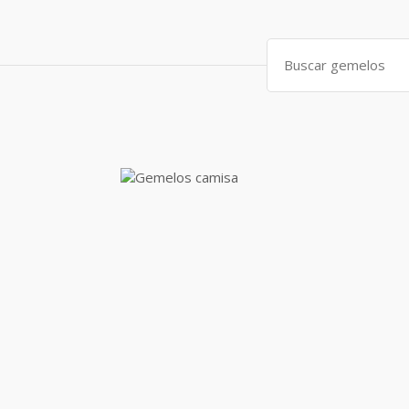
Search
for: