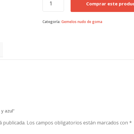
Comprar este produ
cilindros
rosa
y
Categoría:
Gemelos nudo de goma
azul
cantidad
 y azul”
á publicada.
Los campos obligatorios están marcados con
*